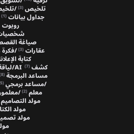
ترفيه
/
تسويق
تلخيص
/
تلخي
(3)
جداول بيانات
(1)
روبوت 
شخصيات 
صياغة القص
عقارات
/
فكرة 
(3)
كتابة الإعلا
كشف AI
/
لياق
(7)
مساعد البرمجة
(8)
/
مساعد برمجي
(5)
معلم
/
معلمو
(2)
مولد التصاميم
مولد الكتا
مولد تصمي
مولد