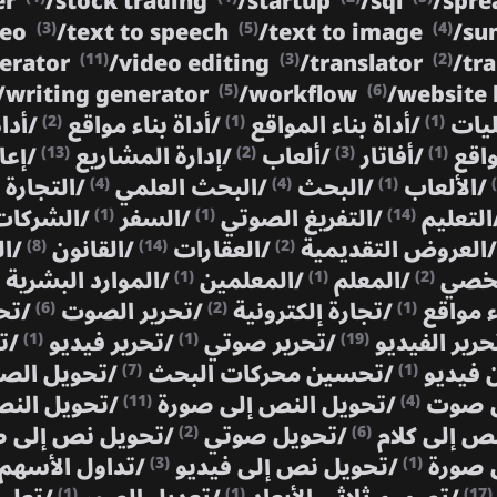
er
/
stock trading
/
startup
/
sql
/
spre
deo
/
text to speech
/
text to image
/
su
(3)
(5)
(4)
nerator
/
video editing
/
translator
/
tr
(11)
(3)
(2)
/
writing generator
/
workflow
/
website 
(5)
(6)
ليات
/
أداة بناء المواقع
/
أداة بناء مواقع
/
أدا
(2)
(1)
(1)
واقع
/
أفاتار
/
ألعاب
/
إدارة المشاريع
/
إعا
(13)
(2)
(3)
(1)
/
الألعاب
/
البحث
/
البحث العلمي
/
التجارة 
(4)
(4)
(1)
التعليم
/
التفريغ الصوتي
/
السفر
/
الشركات
(1)
(1)
(14)
/
العروض التقديمية
/
العقارات
/
القانون
/
ال
(8)
(14)
(2)
شخصي
/
المعلم
/
المعلمين
/
الموارد البشرية
(1)
(1)
(2)
ء مواقع
/
تجارة إلكترونية
/
تحرير الصوت
/
تح
(6)
(2)
(1)
حرير الفيديو
/
تحرير صوتي
/
تحرير فيديو
/
ت
(1)
(1)
(19)
 فيديو
/
تحسين محركات البحث
/
تحويل ال
(7)
(1)
ى صوت
/
تحويل النص إلى صورة
/
تحويل النص
(11)
(4)
نص إلى كلام
/
تحويل صوتي
/
تحويل نص إلى
(2)
(6)
 صورة
/
تحويل نص إلى فيديو
/
تداول الأسهم
(3)
(1)
(1)
(1)
(17)