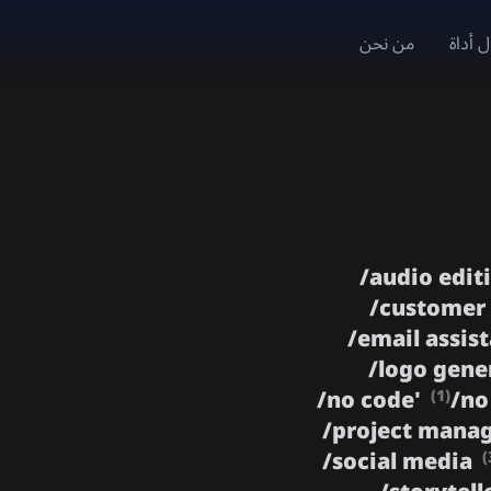
 أداة
من نحن
/
audio edit
/
customer
/
email assis
/
logo gene
/
no code'
/
no
(1)
/
project man
/
social media
(