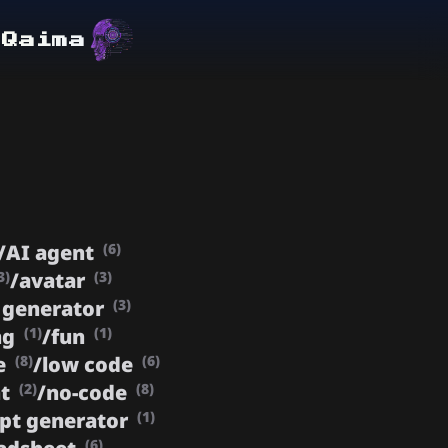
lQaima
/
AI agent
(6)
/
avatar
3)
(3)
 generator
(3)
ng
/
fun
(1)
(1)
e
/
low code
(8)
(6)
nt
/
no-code
(2)
(8)
pt generator
(1)
(6)