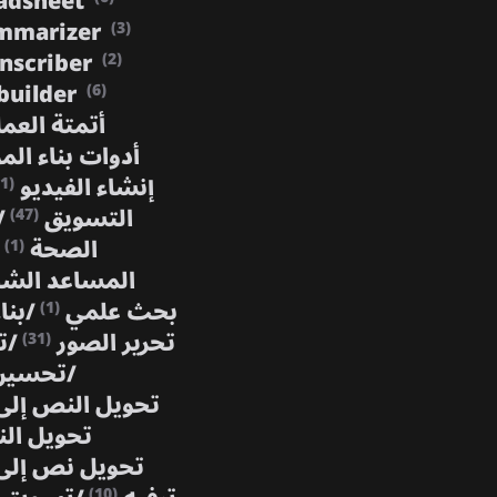
adsheet
mmarizer
(3)
anscriber
(2)
builder
(6)
أتمتة العم
أدوات بناء الم
إنشاء الفيديو
(1)
التسويق
/
(47)
الصحة
(1)
المساعد ال
بحث علمي
/
بنا
(1)
تحرير الصور
/
ت
(31)
/
تحسين
تحويل النص إل
تحويل ال
تحويل نص إلى
(10)