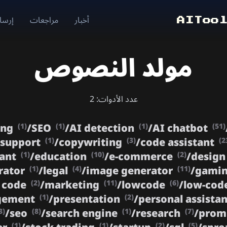
أخبار
مراجعات
إرسال
AIToo
مولد النصوص
عدد الأدوات: 2
ing
/
SEO
/
AI detection
/
AI chatbot
(1)
(1)
(1)
(51)
 support
/
copywriting
/
code assistant
(1)
(3)
(2
tant
/
education
/
e-commerce
/
design
(1)
(10)
(2)
rator
/
legal
/
image generator
/
gami
(1)
(4)
(11)
 code
/
marketing
/
lowcode
/
low-cod
(2)
(11)
(6)
agement
/
presentation
/
personal assista
(1)
(2)
/
seo
/
search engine
/
research
/
prom
3)
(8)
(1)
(7)
(1)
(1)
(2)
(5)