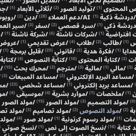
/
تصميم ثلاثي الأبعاد
/
تعديل الصور
/
تعلي
ص المحتوى
/
توليد الصور
/
ثلاثي الأبعاد
/
جد
(1)
(2)
(1)
/
دردشة ذكية AI
/
دعم العملاء
/
دين
/
روبوت
(2)
(28)
(1)
دردشة ذكي
/
سرد قصصي
/
سفر
/
سير الع
(3)
(2)
(1)
افتراضية
/
شركات ناشئة
/
شركة ناشئة
/
ص
(1)
(6)
(1)
ص
/
طالب
/
طلاب
/
عرض تقديمي
/
عروض 
(1)
(4)
(2)
(1)
هدايا
/
فكرة هدية
/
قانوني
/
قليل برمجة
/
(1)
(25)
(2)
(1)
نات
/
كتابة المحتوى
/
كتابة النصوص
/
كتابة
(4)
(10)
(2)
ة
/
مالي
/
مالية
/
مترجم
/
محرك بحث
/
م
(15)
(2)
(3)
(1)
(3)
/
مساعد البريد الإلكتروني
/
مساعد المبيعات
/
(3)
(2)
/
مساعد بريد إلكتروني
/
مساعد شخصي
/
مس
(23)
(1)
ن
/
ملخصات
/
موارد بشرية
/
موسيقى
/
مو
(4)
(4)
(1)
(1)
/
مولد التصميم
/
مولد الصور
/
مولد الصور
(15)
(3)
(9)
بة
/
مولد النصوص
/
مولد تصاميم
/
مولد تص
(3)
(2)
(2)
مات
/
مولد رسوم كرتونية
/
مولد صور
/
مولد 
(4)
(1)
(1)
 كتابة
/
نسخ الصوت إلى نص
/
نسخ صوتي
)
(1)
(18)
(4)
(42)