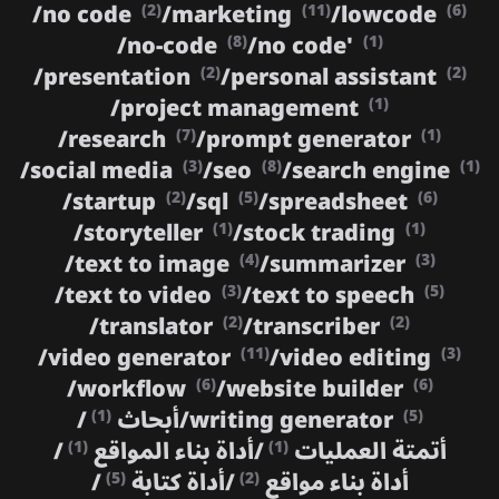
/
no code
/
marketing
/
lowcode
(2)
(11)
(6)
/
no-code
/
no code'
(8)
(1)
/
presentation
/
personal assistant
(2)
(2)
/
project management
(1)
/
research
/
prompt generator
(7)
(1)
/
social media
/
seo
/
search engine
(3)
(8)
(1)
/
startup
/
sql
/
spreadsheet
(2)
(5)
(6)
/
storyteller
/
stock trading
(1)
(1)
/
text to image
/
summarizer
(4)
(3)
/
text to video
/
text to speech
(3)
(5)
/
translator
/
transcriber
(2)
(2)
/
video generator
/
video editing
(11)
(3)
/
workflow
/
website builder
(6)
(6)
writing generator
/
أبحاث
/
(1)
(5)
أتمتة العمليات
/
أداة بناء المواقع
/
(1)
(1)
أداة بناء مواقع
/
أداة كتابة
/
(5)
(2)