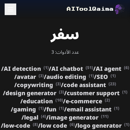
AIToolQaima
سفر
عدد الأدوات: 3
/
AI detection
/
AI chatbot
/
AI agent
(1)
(51)
(6)
/
avatar
/
audio editing
/
SEO
(3)
(1)
(1)
/
copywriting
/
code assistant
(3)
(23)
/
design generator
/
customer support
(3)
(1)
/
education
/
e-commerce
(10)
(2)
/
gaming
/
fun
/
email assistant
(1)
(1)
(1)
/
legal
/
image generator
(4)
(11)
/
low-code
/
low code
/
logo generator
(8)
(6)
(1)