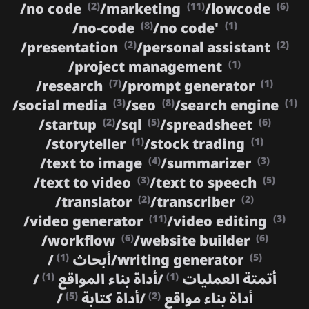
/
no code
/
marketing
/
lowcode
(2)
(11)
(6)
/
no-code
/
no code'
(8)
(1)
/
presentation
/
personal assistant
(2)
(2)
/
project management
(1)
/
research
/
prompt generator
(7)
(1)
/
social media
/
seo
/
search engine
(3)
(8)
(1)
/
startup
/
sql
/
spreadsheet
(2)
(5)
(6)
/
storyteller
/
stock trading
(1)
(1)
/
text to image
/
summarizer
(4)
(3)
/
text to video
/
text to speech
(3)
(5)
/
translator
/
transcriber
(2)
(2)
/
video generator
/
video editing
(11)
(3)
/
workflow
/
website builder
(6)
(6)
writing generator
/
أبحاث
/
(1)
(5)
أتمتة العمليات
/
أداة بناء المواقع
/
(1)
(1)
أداة بناء مواقع
/
أداة كتابة
/
(5)
(2)