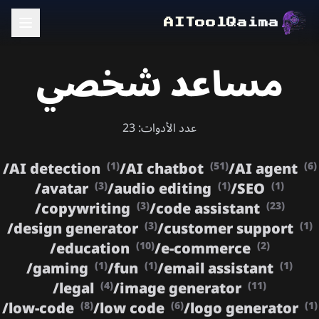
AIToolQaima
مساعد شخصي
عدد الأدوات: 23
/
AI detection
/
AI chatbot
/
AI agent
(1)
(51)
(6)
/
avatar
/
audio editing
/
SEO
(3)
(1)
(1)
/
copywriting
/
code assistant
(3)
(23)
/
design generator
/
customer support
(3)
(1)
/
education
/
e-commerce
(10)
(2)
/
gaming
/
fun
/
email assistant
(1)
(1)
(1)
/
legal
/
image generator
(4)
(11)
/
low-code
/
low code
/
logo generator
(8)
(6)
(1)