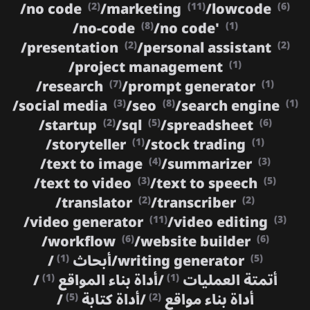
/
no code
/
marketing
/
lowcode
(2)
(11)
(6)
/
no-code
/
no code'
(8)
(1)
/
presentation
/
personal assistant
(2)
(2)
/
project management
(1)
/
research
/
prompt generator
(7)
(1)
/
social media
/
seo
/
search engine
(3)
(8)
(1)
/
startup
/
sql
/
spreadsheet
(2)
(5)
(6)
/
storyteller
/
stock trading
(1)
(1)
/
text to image
/
summarizer
(4)
(3)
/
text to video
/
text to speech
(3)
(5)
/
translator
/
transcriber
(2)
(2)
/
video generator
/
video editing
(11)
(3)
/
workflow
/
website builder
(6)
(6)
writing generator
/
أبحاث
/
(1)
(5)
أتمتة العمليات
/
أداة بناء المواقع
/
(1)
(1)
أداة بناء مواقع
/
أداة كتابة
/
(5)
(2)