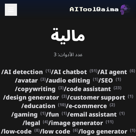
AIToolQaima
مالية
عدد الأدوات: 3
/
AI detection
/
AI chatbot
/
AI agent
(1)
(51)
(6)
/
avatar
/
audio editing
/
SEO
(3)
(1)
(1)
/
copywriting
/
code assistant
(3)
(23)
/
design generator
/
customer support
(3)
(1)
/
education
/
e-commerce
(10)
(2)
/
gaming
/
fun
/
email assistant
(1)
(1)
(1)
/
legal
/
image generator
(4)
(11)
/
low-code
/
low code
/
logo generator
(8)
(6)
(1)