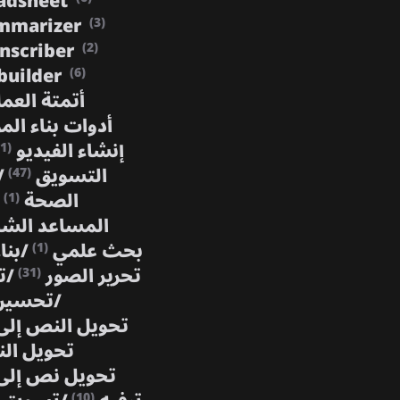
adsheet
mmarizer
(3)
anscriber
(2)
builder
(6)
أتمتة العم
أدوات بناء الم
إنشاء الفيديو
(1)
التسويق
/
(47)
الصحة
(1)
المساعد ال
بحث علمي
/
بنا
(1)
تحرير الصور
/
ت
(31)
/
تحسين
تحويل النص إل
تحويل ال
تحويل نص إلى
(10)