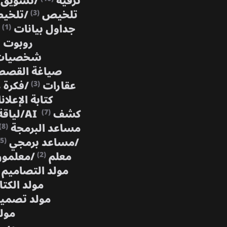
ترفيه
/
تسويق
تلخيص
/
تلخي
(3)
جداول بيانات
(1)
روبوت 
شخصيات 
صياغة القص
عقارات
/
فكرة 
(3)
كتابة الإعلا
كشف AI
/
لياق
(7)
مساعد البرمجة
(8)
/
مساعد برمجي
(5)
معلم
/
معلمو
(2)
مولد التصاميم
مولد الكتا
مولد تصمي
مولد