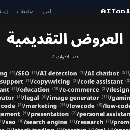
أخبار
مراجعات
إرسال
AIToo
العروض التقديمية
عدد الأدوات: 2
ing
/
SEO
/
AI detection
/
AI chatbot
(1)
(1)
(1)
(51)
 support
/
copywriting
/
code assistant
(1)
(3)
(2
tant
/
education
/
e-commerce
/
design
(1)
(10)
(2)
rator
/
legal
/
image generator
/
gami
(1)
(4)
(11)
 code
/
marketing
/
lowcode
/
low-cod
(2)
(11)
(6)
agement
/
presentation
/
personal assista
(1)
(2)
/
seo
/
search engine
/
research
/
prom
3)
(8)
(1)
(7)
(1)
(1)
(2)
(5)