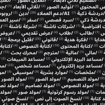
/
تصميم ثلاثي الأبعاد
/
تعديل الصور
/
تعلي
ص المحتوى
/
توليد الصور
/
ثلاثي الأبعاد
/
جد
(1)
(2)
(1)
/
دردشة ذكية AI
/
دعم العملاء
/
دين
/
روبوت
(2)
(28)
(1)
دردشة ذكي
/
سرد قصصي
/
سفر
/
سير الع
(3)
(2)
(1)
افتراضية
/
شركات ناشئة
/
شركة ناشئة
/
ص
(1)
(6)
(1)
ص
/
طالب
/
طلاب
/
عرض تقديمي
/
عروض 
(1)
(4)
(2)
(1)
هدايا
/
فكرة هدية
/
قانوني
/
قليل برمجة
/
(1)
(25)
(2)
(1)
نات
/
كتابة المحتوى
/
كتابة النصوص
/
كتابة
(4)
(10)
(2)
ة
/
مالي
/
مالية
/
مترجم
/
محرك بحث
/
م
(15)
(2)
(3)
(1)
(3)
/
مساعد البريد الإلكتروني
/
مساعد المبيعات
/
(3)
(2)
/
مساعد بريد إلكتروني
/
مساعد شخصي
/
مس
(23)
(1)
ن
/
ملخصات
/
موارد بشرية
/
موسيقى
/
مو
(4)
(4)
(1)
(1)
/
مولد التصميم
/
مولد الصور
/
مولد الصور
(15)
(3)
(9)
بة
/
مولد النصوص
/
مولد تصاميم
/
مولد تص
(3)
(2)
(2)
مات
/
مولد رسوم كرتونية
/
مولد صور
/
مولد 
(4)
(1)
(1)
 كتابة
/
نسخ الصوت إلى نص
/
نسخ صوتي
)
(1)
(18)
(4)
(42)