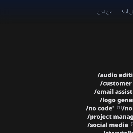
 أداة
من نحن
/
audio edit
/
customer
/
email assis
/
logo gene
/
no code'
/
no
(1)
/
project man
/
social media
(