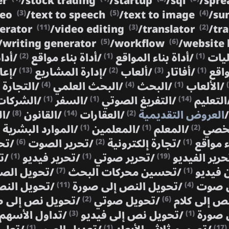
er
/
stock trading
/
startup
/
sql
/
spre
deo
/
text to speech
/
text to image
/
su
(3)
(5)
(4)
nerator
/
video editing
/
translator
/
tr
(11)
(3)
(2)
/
writing generator
/
workflow
/
website 
(5)
(6)
ليات
/
أداة بناء المواقع
/
أداة بناء مواقع
/
أدا
(2)
(1)
(1)
واقع
/
أفاتار
/
ألعاب
/
إدارة المشاريع
/
إعا
(13)
(2)
(3)
(1)
/
الألعاب
/
البحث
/
البحث العلمي
/
التجارة 
(4)
(4)
(1)
التعليم
/
التفريغ الصوتي
/
السفر
/
الشركات
(1)
(1)
(14)
/
العروض التقديمية
/
العقارات
/
القانون
/
ال
(8)
(14)
(2)
شخصي
/
المعلم
/
المعلمين
/
الموارد البشرية
(1)
(1)
(2)
ء مواقع
/
تجارة إلكترونية
/
تحرير الصوت
/
تح
(6)
(2)
(1)
حرير الفيديو
/
تحرير صوتي
/
تحرير فيديو
/
ت
(1)
(1)
(19)
 فيديو
/
تحسين محركات البحث
/
تحويل ال
(7)
(1)
ى صوت
/
تحويل النص إلى صورة
/
تحويل النص
(11)
(4)
نص إلى كلام
/
تحويل صوتي
/
تحويل نص إلى
(2)
(6)
 صورة
/
تحويل نص إلى فيديو
/
تداول الأسهم
(3)
(1)
(1)
(1)
(17)