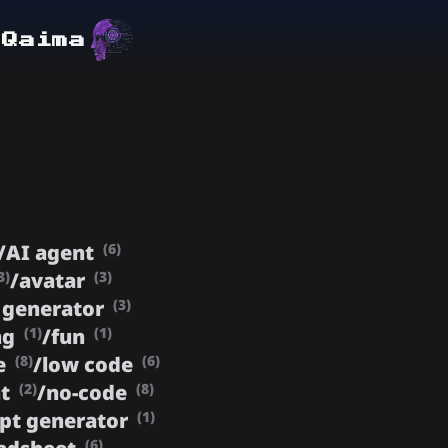
lQaima
/
AI agent
(6)
/
avatar
3)
(3)
 generator
(3)
ng
/
fun
(1)
(1)
e
/
low code
(8)
(6)
nt
/
no-code
(2)
(8)
pt generator
(1)
(6)