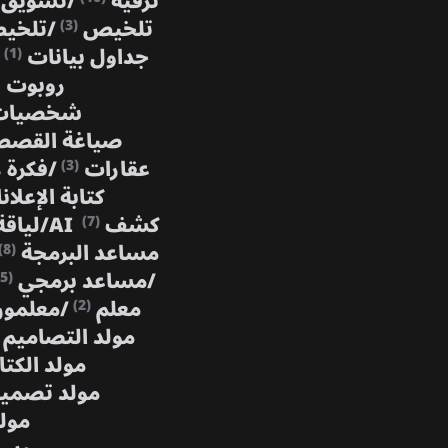
ترفيه
/
تسويق
تلخيص
/
تلخي
(3)
جداول بيانات
(1)
روبوت 
شخصيات 
صياغة القص
عقارات
/
فكرة 
(3)
كتابة الإعلا
كشف AI
/
لياق
(7)
مساعد البرمجة
(8)
/
مساعد برمجي
(5)
معلم
/
معلمو
(2)
مولد التصاميم
مولد الكتا
مولد تصمي
مولد