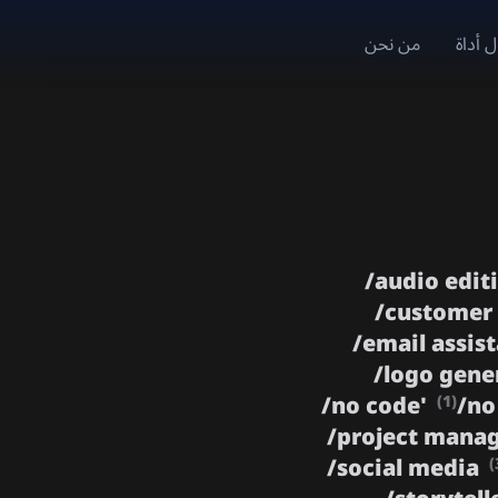
 أداة
من نحن
/
audio edit
/
customer
/
email assis
/
logo gene
/
no code'
/
no
(1)
/
project man
/
social media
(