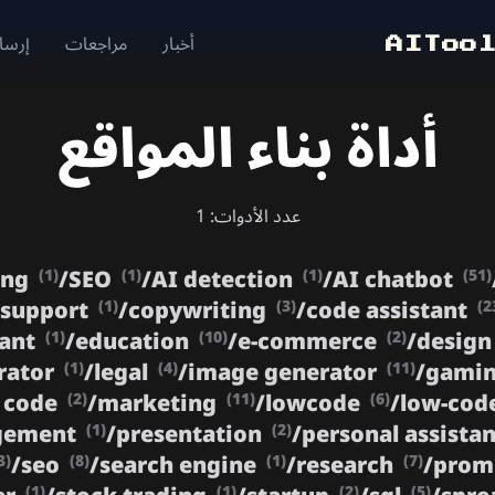
أخبار
مراجعات
إرسال
AIToo
أداة بناء المواقع
عدد الأدوات: 1
ing
/
SEO
/
AI detection
/
AI chatbot
(1)
(1)
(1)
(51)
 support
/
copywriting
/
code assistant
(1)
(3)
(2
tant
/
education
/
e-commerce
/
design
(1)
(10)
(2)
rator
/
legal
/
image generator
/
gami
(1)
(4)
(11)
 code
/
marketing
/
lowcode
/
low-cod
(2)
(11)
(6)
agement
/
presentation
/
personal assista
(1)
(2)
/
seo
/
search engine
/
research
/
prom
3)
(8)
(1)
(7)
(1)
(1)
(2)
(5)