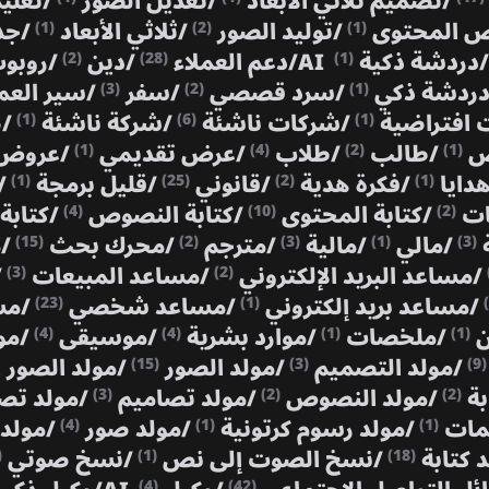
/
تصميم ثلاثي الأبعاد
/
تعديل الصور
/
تعلي
ص المحتوى
/
توليد الصور
/
ثلاثي الأبعاد
/
جد
(1)
(2)
(1)
/
دردشة ذكية AI
/
دعم العملاء
/
دين
/
روبوت
(2)
(28)
(1)
دردشة ذكي
/
سرد قصصي
/
سفر
/
سير الع
(3)
(2)
(1)
افتراضية
/
شركات ناشئة
/
شركة ناشئة
/
ص
(1)
(6)
(1)
ص
/
طالب
/
طلاب
/
عرض تقديمي
/
عروض 
(1)
(4)
(2)
(1)
هدايا
/
فكرة هدية
/
قانوني
/
قليل برمجة
/
(1)
(25)
(2)
(1)
نات
/
كتابة المحتوى
/
كتابة النصوص
/
كتابة
(4)
(10)
(2)
ة
/
مالي
/
مالية
/
مترجم
/
محرك بحث
/
م
(15)
(2)
(3)
(1)
(3)
/
مساعد البريد الإلكتروني
/
مساعد المبيعات
/
(3)
(2)
/
مساعد بريد إلكتروني
/
مساعد شخصي
/
مس
(23)
(1)
ن
/
ملخصات
/
موارد بشرية
/
موسيقى
/
مو
(4)
(4)
(1)
(1)
/
مولد التصميم
/
مولد الصور
/
مولد الصور
(15)
(3)
(9)
بة
/
مولد النصوص
/
مولد تصاميم
/
مولد تص
(3)
(2)
(2)
مات
/
مولد رسوم كرتونية
/
مولد صور
/
مولد 
(4)
(1)
(1)
 كتابة
/
نسخ الصوت إلى نص
/
نسخ صوتي
)
(1)
(18)
(4)
(42)