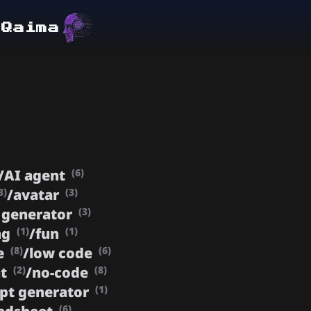
lQaima
/
AI agent
(6)
/
avatar
3)
(3)
 generator
(3)
ng
/
fun
(1)
(1)
e
/
low code
(8)
(6)
nt
/
no-code
(2)
(8)
pt generator
(1)
(6)