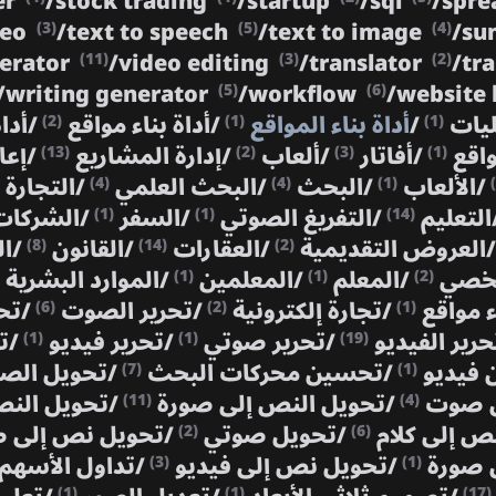
er
/
stock trading
/
startup
/
sql
/
spre
deo
/
text to speech
/
text to image
/
su
(3)
(5)
(4)
nerator
/
video editing
/
translator
/
tr
(11)
(3)
(2)
/
writing generator
/
workflow
/
website 
(5)
(6)
ليات
/
أداة بناء المواقع
/
أداة بناء مواقع
/
أدا
(2)
(1)
(1)
واقع
/
أفاتار
/
ألعاب
/
إدارة المشاريع
/
إعا
(13)
(2)
(3)
(1)
/
الألعاب
/
البحث
/
البحث العلمي
/
التجارة 
(4)
(4)
(1)
التعليم
/
التفريغ الصوتي
/
السفر
/
الشركات
(1)
(1)
(14)
/
العروض التقديمية
/
العقارات
/
القانون
/
ال
(8)
(14)
(2)
شخصي
/
المعلم
/
المعلمين
/
الموارد البشرية
(1)
(1)
(2)
ء مواقع
/
تجارة إلكترونية
/
تحرير الصوت
/
تح
(6)
(2)
(1)
حرير الفيديو
/
تحرير صوتي
/
تحرير فيديو
/
ت
(1)
(1)
(19)
 فيديو
/
تحسين محركات البحث
/
تحويل ال
(7)
(1)
ى صوت
/
تحويل النص إلى صورة
/
تحويل النص
(11)
(4)
نص إلى كلام
/
تحويل صوتي
/
تحويل نص إلى
(2)
(6)
 صورة
/
تحويل نص إلى فيديو
/
تداول الأسهم
(3)
(1)
(1)
(1)
(17)