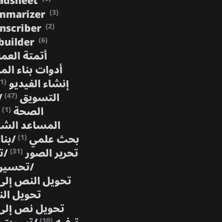
adsheet
mmarizer
(3)
anscriber
(2)
builder
(6)
أتمتة العم
أدوات بناء الم
إنشاء الفيديو
(1)
التسويق
/
(47)
الصحة
(1)
المساعد ال
بحث علمي
/
بنا
(1)
تحرير الصور
/
ت
(31)
/
تحسين
تحويل النص إل
تحويل ال
تحويل نص إلى
(10)