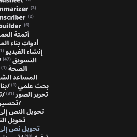
adsheet
mmarizer
(3)
anscriber
(2)
builder
(6)
أتمتة العم
أدوات بناء الم
إنشاء الفيديو
(1)
التسويق
/
(47)
الصحة
(1)
المساعد ال
بحث علمي
/
بنا
(1)
تحرير الصور
/
ت
(31)
/
تحسين
تحويل النص إل
تحويل ال
تحويل نص إلى
(10)