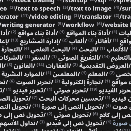
er
/
stock trading
/
startup
/
sql
/
spre
deo
/
text to speech
/
text to image
/
su
(3)
(5)
(4)
nerator
/
video editing
/
translator
/
tr
(11)
(3)
(2)
/
writing generator
/
workflow
/
website 
(5)
(6)
ليات
/
أداة بناء المواقع
/
أداة بناء مواقع
/
أدا
(2)
(1)
(1)
واقع
/
أفاتار
/
ألعاب
/
إدارة المشاريع
/
إعا
(13)
(2)
(3)
(1)
/
الألعاب
/
البحث
/
البحث العلمي
/
التجارة 
(4)
(4)
(1)
التعليم
/
التفريغ الصوتي
/
السفر
/
الشركات
(1)
(1)
(14)
/
العروض التقديمية
/
العقارات
/
القانون
/
ال
(8)
(14)
(2)
شخصي
/
المعلم
/
المعلمين
/
الموارد البشرية
(1)
(1)
(2)
ء مواقع
/
تجارة إلكترونية
/
تحرير الصوت
/
تح
(6)
(2)
(1)
حرير الفيديو
/
تحرير صوتي
/
تحرير فيديو
/
ت
(1)
(1)
(19)
 فيديو
/
تحسين محركات البحث
/
تحويل ال
(7)
(1)
ى صوت
/
تحويل النص إلى صورة
/
تحويل النص
(11)
(4)
نص إلى كلام
/
تحويل صوتي
/
تحويل نص إلى
(2)
(6)
 صورة
/
تحويل نص إلى فيديو
/
تداول الأسهم
(3)
(1)
(1)
(1)
(17)