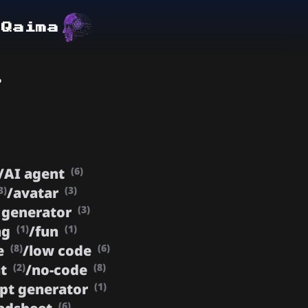
lQaima
ت
/
AI agent
(6)
/
avatar
3)
(3)
 generator
(3)
ng
/
fun
(1)
(1)
e
/
low code
(8)
(6)
nt
/
no-code
(2)
(8)
pt generator
(1)
(6)