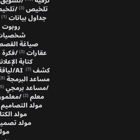
ترفيه
/
تسويق
تلخيص
/
تلخي
(3)
جداول بيانات
(1)
روبوت 
شخصيات 
صياغة القص
عقارات
/
فكرة 
(3)
كتابة الإعلا
كشف AI
/
لياق
(7)
مساعد البرمجة
(8)
/
مساعد برمجي
(5)
معلم
/
معلمو
(2)
مولد التصاميم
مولد الكتا
مولد تصمي
مولد