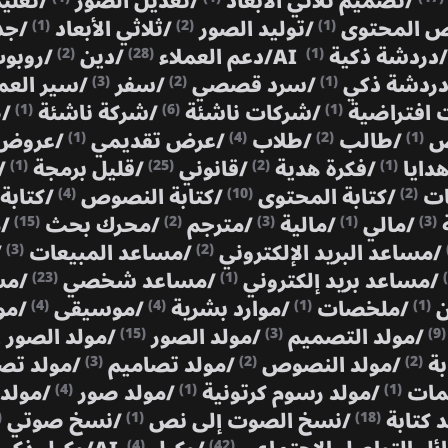
/
تصميم ثلاثي الأبعاد
/
تعديل الصور
/
تعلي
ص المحتوى
/
توليد الصور
/
ثلاثي الأبعاد
/
جد
(1)
(2)
(1)
/
دردشة ذكية AI
/
دعم العملاء
/
دين
/
روبوت
(2)
(28)
(1)
دردشة ذكي
/
سرد قصصي
/
سفر
/
سير الع
(3)
(2)
(1)
افتراضية
/
شركات ناشئة
/
شركة ناشئة
/
ص
(1)
(6)
(1)
ص
/
طالب
/
طلاب
/
عرض تقديمي
/
عروض 
(1)
(4)
(2)
(1)
هدايا
/
فكرة هدية
/
قانوني
/
قليل برمجة
/
(1)
(25)
(2)
(1)
نات
/
كتابة المحتوى
/
كتابة النصوص
/
كتابة
(4)
(10)
(2)
ة
/
مالي
/
مالية
/
مترجم
/
محرك بحث
/
م
(15)
(2)
(3)
(1)
(3)
/
مساعد البريد الإلكتروني
/
مساعد المبيعات
/
(3)
(2)
/
مساعد بريد إلكتروني
/
مساعد شخصي
/
مس
(23)
(1)
ن
/
ملخصات
/
موارد بشرية
/
موسيقى
/
مو
(4)
(4)
(1)
(1)
/
مولد التصميم
/
مولد الصور
/
مولد الصور
(15)
(3)
(9)
بة
/
مولد النصوص
/
مولد تصاميم
/
مولد تص
(3)
(2)
(2)
مات
/
مولد رسوم كرتونية
/
مولد صور
/
مولد 
(4)
(1)
(1)
 كتابة
/
نسخ الصوت إلى نص
/
نسخ صوتي
)
(1)
(18)
(4)
(42)