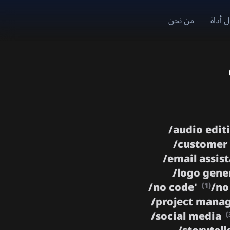
 أداة
من نحن
/
audio edit
/
customer
/
email assis
/
logo gene
/
no code'
/
no
(1)
/
project man
/
social media
(