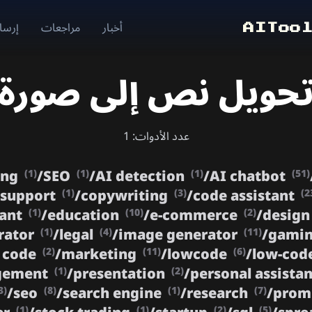
أخبار
مراجعات
إرسال
AIToo
حويل نص إلى صورة
عدد الأدوات: 1
ing
/
SEO
/
AI detection
/
AI chatbot
(1)
(1)
(1)
(51)
 support
/
copywriting
/
code assistant
(1)
(3)
(2
tant
/
education
/
e-commerce
/
design
(1)
(10)
(2)
rator
/
legal
/
image generator
/
gami
(1)
(4)
(11)
 code
/
marketing
/
lowcode
/
low-cod
(2)
(11)
(6)
agement
/
presentation
/
personal assista
(1)
(2)
/
seo
/
search engine
/
research
/
prom
3)
(8)
(1)
(7)
(1)
(1)
(2)
(5)